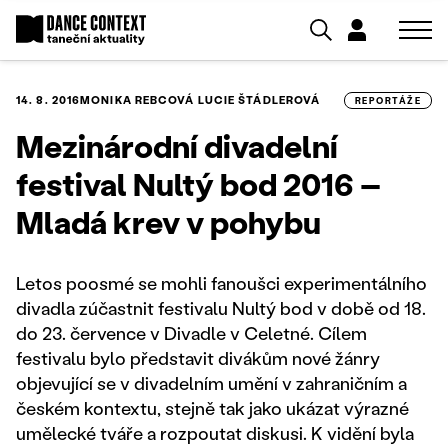
14. 8. 2016
MONIKA REBCOVÁ
LUCIE ŠTÁDLEROVÁ
REPORTÁŽE
Mezinárodní divadelní
festival Nultý bod 2016 –
Mladá krev v pohybu
Letos poosmé se mohli fanoušci experimentálního
divadla zúčastnit festivalu Nultý bod v době od 18.
do 23. července v Divadle v Celetné. Cílem
festivalu bylo představit divákům nové žánry
objevující se v divadelním umění v zahraničním a
českém kontextu, stejně tak jako ukázat výrazné
umělecké tváře a rozpoutat diskusi. K vidění byla