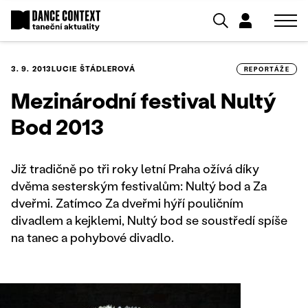
3. 9. 2013
LUCIE ŠTÁDLEROVÁ
REPORTÁŽE
Mezinárodní festival Nultý
Bod 2013
Již tradičně po tři roky letní Praha ožívá díky
dvěma sesterským festivalům: Nultý bod a Za
dveřmi. Zatímco Za dveřmi hýří pouličním
divadlem a kejklemi, Nultý bod se soustředí spíše
na tanec a pohybové divadlo.