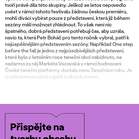
tvoří právě díla této skupiny. Jelikož se letos nepovedlo
uvést v rámci tohoto festivalu žádnou českou premiéru,
mohli diváci vybírat pouze z představení, která již během
sezóny měli možnost zhlédnout. To však není nic
špatného, dobrá představení potřebují čas, aby uzrála,
navíc ta, která Petr Boháč pro tento ročník vybral, patří k
nejúspěšnějším představením sezóny. Například One step
before the fall je jedno z nejpůsobivějších představení,
které bylo v letošním roce taneční obci nabídnuto, ne
nadarmo za něj Markéta Vacovská v rámci hodnocení
České taneční platformy dostala cenu Tanečnice roku. Je
to představení plné napětí a silných emocí.
Přispějte na
tvorbu obsahu