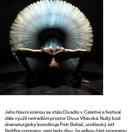
Jeho hlavní scénou se stalo Divadlo v Celetné a festival
dále využil netradiční prostor Divus Vltavská. Nultý bod
dramaturgicky koordinuje Petr Boháč, umělecký šéf
Spitfire company, není tedy divu, že velkou část programu