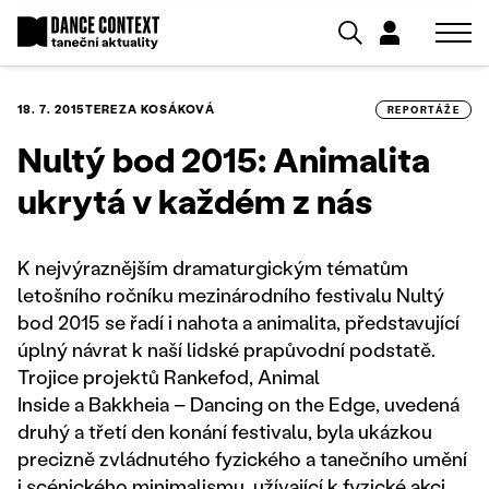
18. 7. 2015
TEREZA KOSÁKOVÁ
REPORTÁŽE
Nultý bod 2015: Animalita
ukrytá v každém z nás
K nejvýraznějším dramaturgickým tématům
letošního ročníku mezinárodního festivalu Nultý
bod 2015 se řadí i nahota a animalita, představující
úplný návrat k naší lidské prapůvodní podstatě.
Trojice projektů Rankefod, Animal
Inside a Bakkheia – Dancing on the Edge, uvedená
druhý a třetí den konání festivalu, byla ukázkou
precizně zvládnutého fyzického a tanečního umění
i scénického minimalismu, užívající k fyzické akci