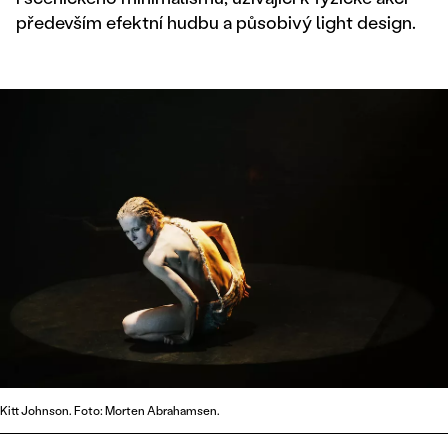
především efektní hudbu a působivý light design.
Kitt Johnson. Foto: Morten Abrahamsen.