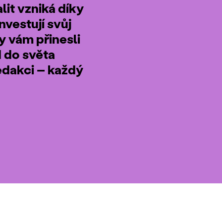
it vzniká díky
nvestují svůj
by vám přinesli
d do světa
edakci – každý