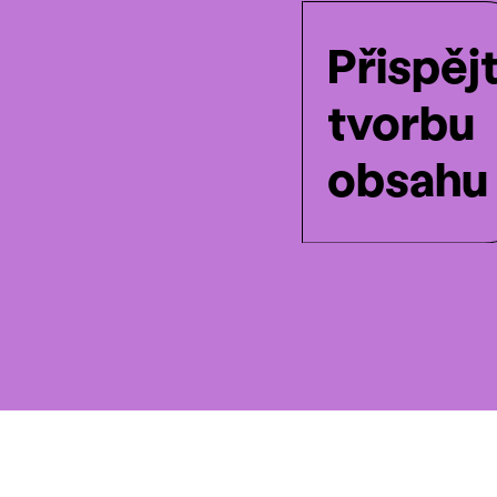
Přispěj
tvorbu
obsahu