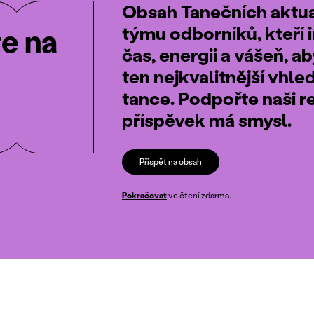
Obsah Tanečních aktual
týmu odborníků, kteří i
te na
čas, energii a vášeň, a
ten nejkvalitnější vhle
tance. Podpořte naši r
příspěvek má smysl.
Přispět na obsah
Pokračovat
ve čtení zdarma.