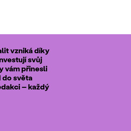
it vzniká díky
nvestují svůj
by vám přinesli
d do světa
edakci – každý