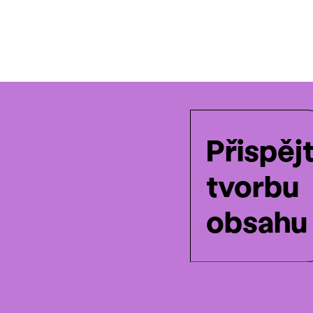
Přispěj
tvorbu
obsahu