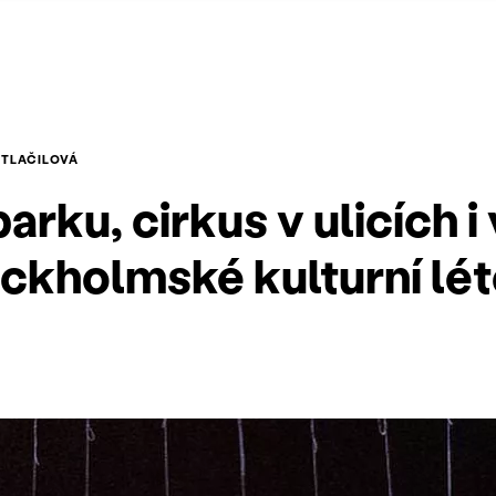
OTLAČILOVÁ
arku, cirkus v ulicích i
ckholmské kulturní lé