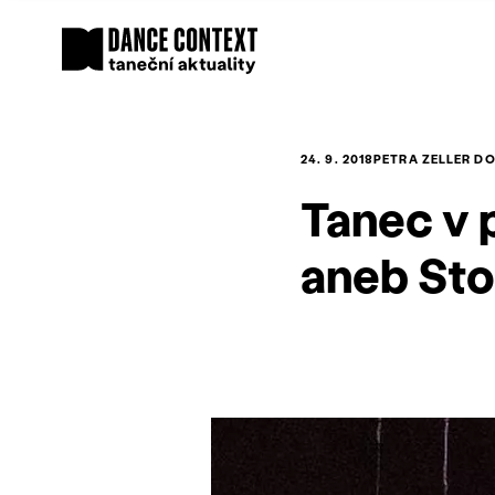
24. 9. 2018
PETRA ZELLER D
Tanec v p
aneb Sto