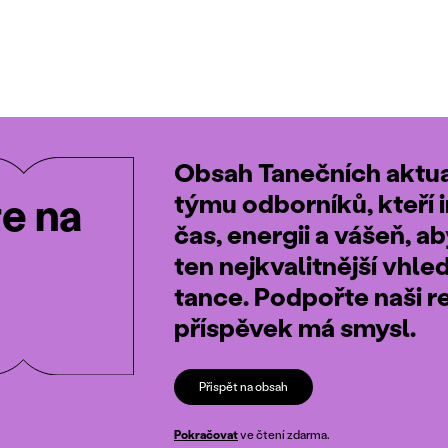
Obsah Tanečních aktual
týmu odborníků, kteří i
te na
čas, energii a vášeň, a
ten nejkvalitnější vhle
tance. Podpořte naši r
příspěvek má smysl.
Přispět na obsah
Pokračovat
ve čtení zdarma.