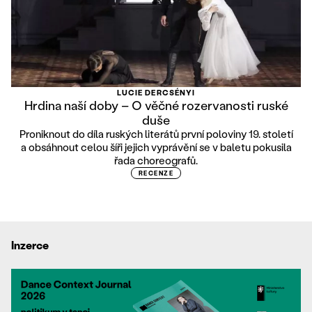
LUCIE DERCSÉNYI
Hrdina naší doby – O věčné rozervanosti ruské
duše
Proniknout do díla ruských literátů první poloviny 19. století
a obsáhnout celou šíři jejich vyprávění se v baletu pokusila
řada choreografů.
RECENZE
Inzerce