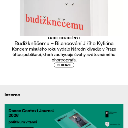
LUCIE DERCSÉNYI
Budižkněčemu – Bilancování Jiřího Kyliána
Koncem minulého roku vydalo Národní divadlo v Praze
útlou publikaci, která zachycuje úvahy světoznámého
choreografa.
RECENZE
Inzerce