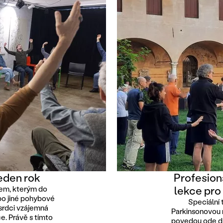
jeden rok
Profesion
lekce pro
dem, kterým do
bo jiné pohybové
Speciální 
 srdci vzájemná
Parkinsonovou 
ce. Právě s tímto
povedou ode dn