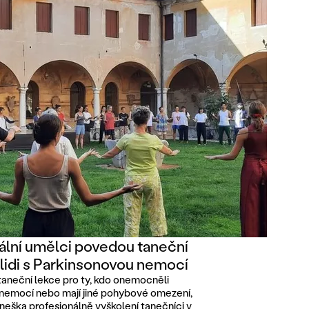
ální umělci povedou taneční
 lidi s Parkinsonovou nemocí
taneční lekce pro ty, kdo onemocněli
nemocí nebo mají jiné pohybové omezení,
eška profesionálně vyškolení tanečníci v