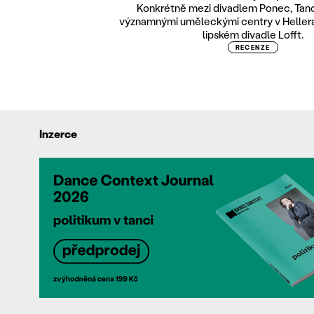
Konkrétně mezi divadlem Ponec, Tan
významnými uměleckými centry v Hellera
lipském divadle Lofft.
RECENZE
Inzerce