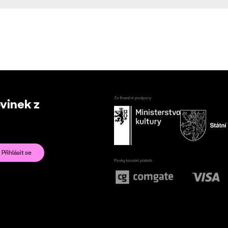
Za finanční podpory
ovinek z
Poskytovatel plateb