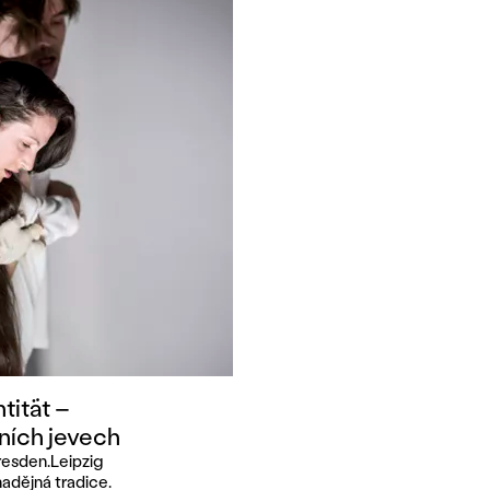
tität –
ních jevech
resden.Leipzig
adějná tradice.