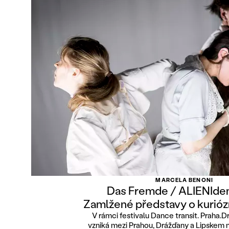
MARCELA BENONI
Das Fremde / ALIENIden
Zamlžené představy o kurióz
V rámci festivalu Dance transit. Praha.D
vzniká mezi Prahou, Drážďany a Lipskem n