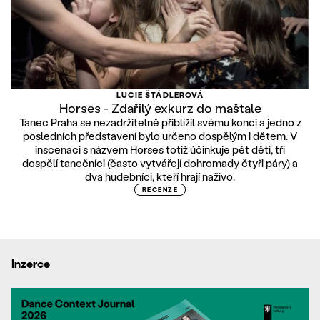
LUCIE ŠTÁDLEROVÁ
Horses - Zdařilý exkurz do maštale
Tanec Praha se nezadržitelně přiblížil svému konci a jedno z
posledních představení bylo určeno dospělým i dětem. V
inscenaci s názvem Horses totiž účinkuje pět dětí, tři
dospělí tanečníci (často vytvářejí dohromady čtyři páry) a
dva hudebníci, kteří hrají naživo.
RECENZE
Inzerce