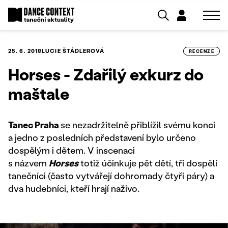
25. 6. 2018
LUCIE ŠTÁDLEROVÁ
RECENZE
Horses - Zdařilý exkurz do
maštale
Tanec Praha
se nezadržitelně přiblížil svému konci
a jedno z posledních představení bylo určeno
dospělým i dětem. V inscenaci
s názvem
Horses
totiž účinkuje pět dětí, tři dospělí
tanečníci (často vytvářejí dohromady čtyři páry) a
dva hudebníci, kteří hrají naživo.