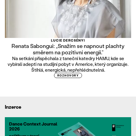
LUCIE DERCSÉNYI
Renata Sabongui: „Snažím se napnout plachty
směrem na pozitivní energii.“
Na setkání přispěchala z taneční katedry HAMU, kde se
vybírali adepti na studijní pobyt v Americe, který organizuje.
Štíhlá, energická, nepřehlédnutelná.
ROZHOVORY
Inzerce