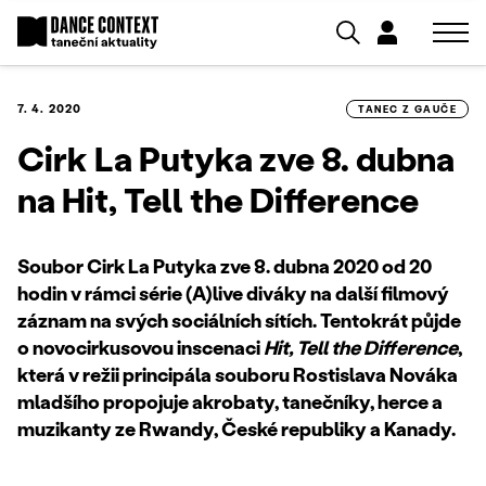
7. 4. 2020
TANEC Z GAUČE
Cirk La Putyka zve 8. dubna
na Hit, Tell the Difference
Soubor Cirk La Putyka zve 8. dubna 2020 od 20
hodin v rámci série (A)live diváky na další filmový
záznam na svých sociálních sítích. Tentokrát půjde
o novocirkusovou inscenaci
Hit, Tell the Difference
,
která v režii principála souboru Rostislava Nováka
mladšího propojuje akrobaty, tanečníky, herce a
muzikanty ze Rwandy, České republiky a Kanady.