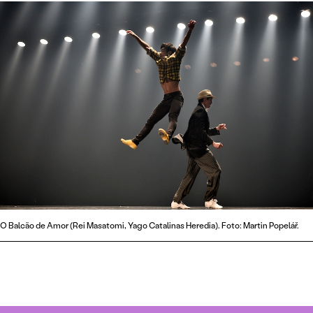
O Balcão de Amor (Rei Masatomi, Yago Catalinas Heredia). Foto: Martin Popelář.