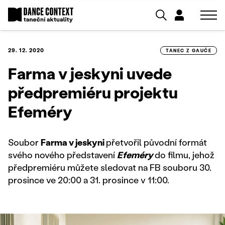
29. 12. 2020
TANEC Z GAUČE
Farma v jeskyni uvede
předpremiéru projektu
Efeméry
Soubor
Farma v jeskyni
přetvořil původní formát
svého nového představení
Efeméry
do filmu, jehož
předpremiéru můžete sledovat na FB souboru 30.
prosince ve 20:00 a 31. prosince v 11:00.