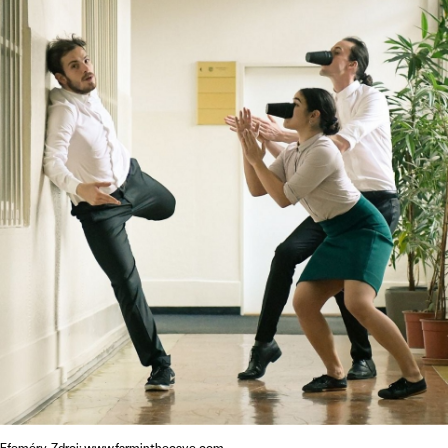
Efeméry. Zdroj: www.farminthecave.com