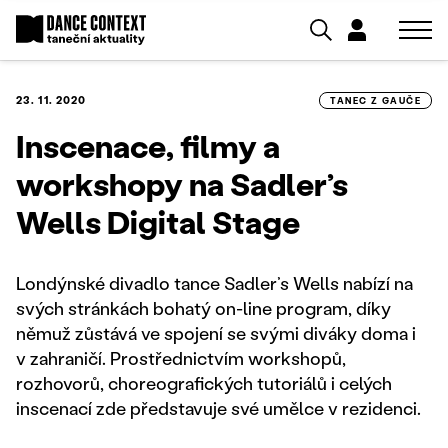
23. 11. 2020
TANEC Z GAUČE
Inscenace, filmy a
workshopy na Sadler’s
Wells Digital Stage
Londýnské divadlo tance Sadler’s Wells nabízí na
svých stránkách bohatý on-line program, díky
němuž zůstává ve spojení se svými diváky doma i
v zahraničí. Prostřednictvím workshopů,
rozhovorů, choreografických tutoriálů i celých
inscenací zde představuje své umělce v rezidenci.