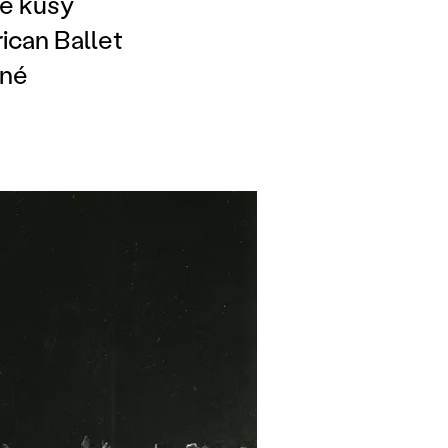
ké kusy
ican Ballet
pné