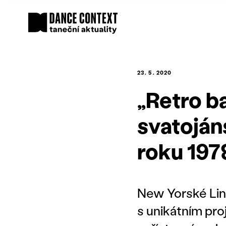
23. 5. 2020
„Retro ba
svatojáns
roku 197
New Yorské Lin
s unikátním pr