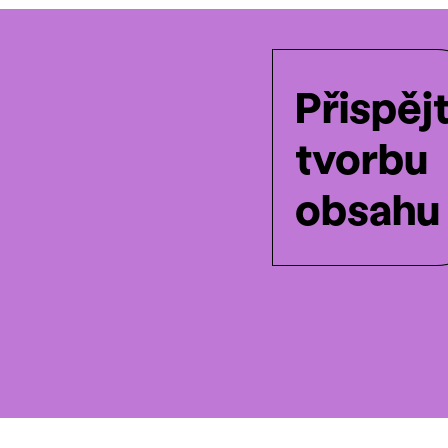
Přispěj
tvorbu
obsahu