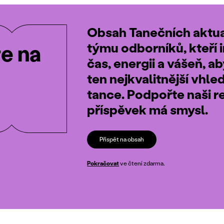
Obsah Tanečních aktual
týmu odborníků, kteří i
te na
čas, energii a vášeň, a
ten nejkvalitnější vhle
tance. Podpořte naši r
příspěvek má smysl.
Přispět na obsah
Pokračovat
ve čtení zdarma.