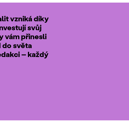
it vzniká díky
nvestují svůj
by vám přinesli
d do světa
edakci – každý