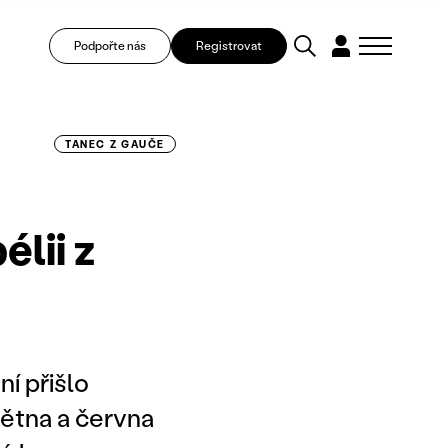
Podpořte nás
Registrovat
TANEC Z GAUČE
lii z
í přišlo
ětna a června