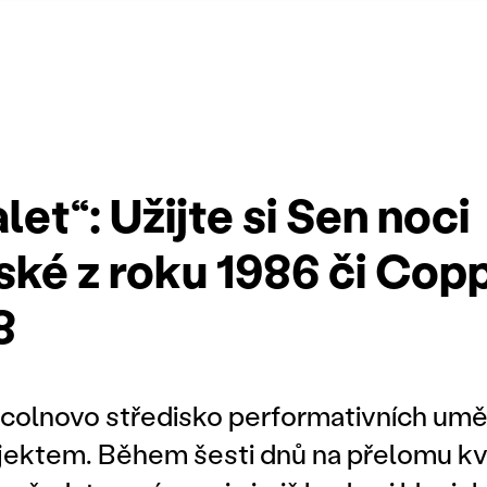
let“: Užijte si Sen noci
ké z roku 1986 či Coppé
8
colnovo středisko performativních uměn
ojektem. Během šesti dnů na přelomu kv