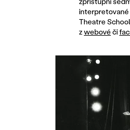
zpřístupní sedm
interpretované 
Theatre School 
z
webové
či
fa