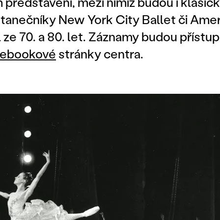
 představení, mezi nimiž budou i klasic
tanečníky New York City Ballet či Amer
ze 70. a 80. let. Záznamy budou přístu
cebookové
stránky centra.