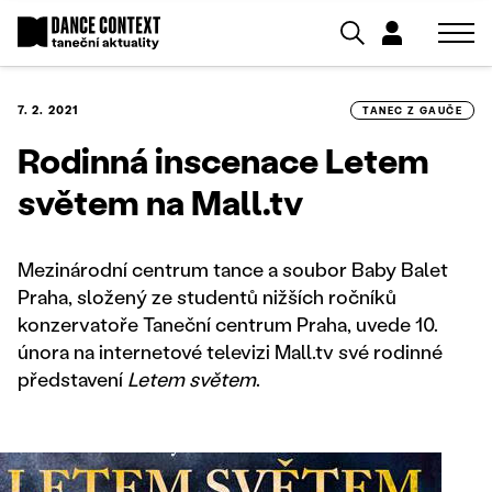
7. 2. 2021
TANEC Z GAUČE
Rodinná inscenace Letem
světem na Mall.tv
Mezinárodní centrum tance a soubor Baby Balet
Praha, složený ze studentů nižších ročníků
konzervatoře Taneční centrum Praha, uvede 10.
února na internetové televizi Mall.tv své rodinné
představení
Letem světem
.