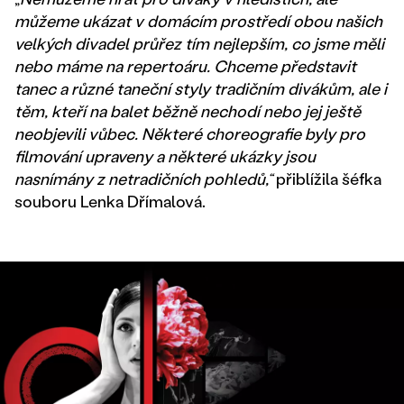
můžeme ukázat v domácím prostředí obou našich
velkých divadel průřez tím nejlepším, co jsme měli
nebo máme na repertoáru. Chceme představit
tanec a různé taneční styly tradičním divákům, ale i
těm, kteří na balet běžně nechodí nebo jej ještě
neobjevili vůbec. Některé choreografie byly pro
filmování upraveny a některé ukázky jsou
nasnímány z netradičních pohledů,“
přiblížila šéfka
souboru Lenka Dřímalová.