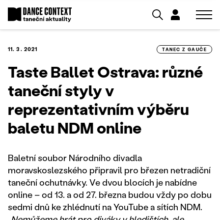
11. 3. 2021
TANEC Z GAUČE
Taste Ballet Ostrava: různé
taneční styly v
reprezentativním výběru
baletu NDM online
Baletní soubor Národního divadla
moravskoslezského připravil pro březen netradiční
taneční ochutnávky. Ve dvou blocích je nabídne
online – od 13. a od 27. března budou vždy po dobu
sedmi dnů ke zhlédnutí na YouTube a sítích NDM.
„
Nemůžeme hrát pro diváky v hledištích, ale