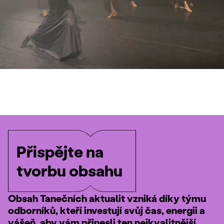
Přispějte na
tvorbu obsahu
Obsah Tanečních aktualit vzniká díky týmu
odborníků, kteří investují svůj čas, energii a
vášeň, aby vám přinesli ten nejkvalitnější