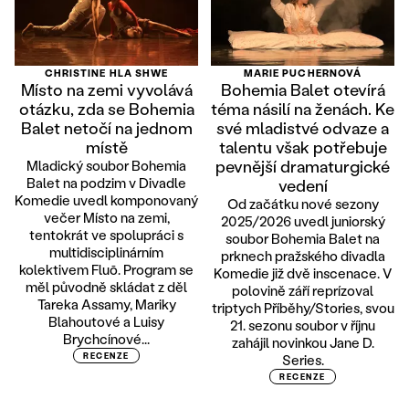
CHRISTINE HLA SHWE
MARIE PUCHERNOVÁ
Místo na zemi vyvolává
Bohemia Balet otevírá
otázku, zda se Bohemia
téma násilí na ženách. Ke
Balet netočí na jednom
své mladistvé odvaze a
místě
talentu však potřebuje
pevnější dramaturgické
Mladický soubor Bohemia
Balet na podzim v Divadle
vedení
Komedie uvedl komponovaný
Od začátku nové sezony
večer Místo na zemi,
2025/2026 uvedl juniorský
tentokrát ve spolupráci s
soubor Bohemia Balet na
multidisciplinárním
prknech pražského divadla
kolektivem Fluō. Program se
Komedie již dvě inscenace. V
měl původně skládat z děl
polovině září reprízoval
Tareka Assamy, Mariky
triptych Příběhy/Stories, svou
Blahoutové a Luisy
21. sezonu soubor v říjnu
Brychcínové...
zahájil novinkou Jane D.
RECENZE
Series.
RECENZE