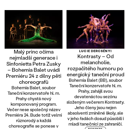
Malý princ očima
LUCIE DERCSÉNYI
Kontrasty – Od
nejmladší generace i
melancholie,
Sinfonietta Petra Zusky
rozpačitého humoru po
– Bohemia Balet uvádí
energický taneční proud
Premiéru 24 z dílny pěti
Bohemia Balet (BB), soubor
choreografů
Taneční konzervatoře hl. m.
Bohemia Balet, soubor
Prahy, zahájil svou
Taneční konzervatoře hl. m.
devatenáctou sezónu
Prahy chystá nový
složeným večerem Kontrasty.
komponovaný program.
Jeho členy jsou nejen
Večer nese společný název
absolventi zmíněné školy, ale
Premiéra 24. Bude totiž velmi
v jeho řadách dosud působili i
různorodý a každá
mladí tanečníci ze zahraničí.
choreografie se ponese v