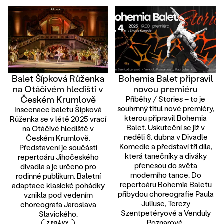
Balet Šípková Růženka
Bohemia Balet připravil
na Otáčivém hledišti v
novou premiéru
Českém Krumlově
Příběhy / Stories – to je
souhrnný titul nové premiéry,
Inscenace baletu Šípková
kterou připravil Bohemia
Růženka se v létě 2025 vrací
Balet. Uskuteční se již v
na Otáčivé hlediště v
neděli 6. dubna v Divadle
Českém Krumlově.
Komedie a představí tři díla,
Představení je součástí
která tanečníky a diváky
repertoáru Jihočeského
přenesou do světa
divadla a je určeno pro
moderního tance. Do
rodinné publikum. Baletní
repertoáru Bohemia Baletu
adaptace klasické pohádky
přibydou choreografie Paula
vznikla pod vedením
Juliuse, Terezy
choreografa Jaroslava
Szentpetéryové a Venduly
Slavického.
Poznarové.
ZPRÁVY