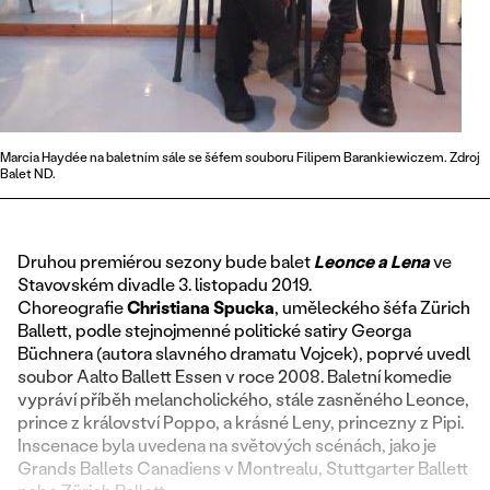
Marcia Haydée na baletním sále se šéfem souboru Filipem Barankiewiczem. Zdroj
Balet ND.
Druhou premiérou sezony bude balet
Leonce a Lena
ve
Stavovském divadle 3. listopadu 2019.
Choreografie
Christiana Spucka
, uměleckého šéfa Zürich
Ballett, podle stejnojmenné politické satiry Georga
Büchnera (autora slavného dramatu Vojcek), poprvé uvedl
soubor Aalto Ballett Essen v roce 2008. Baletní komedie
vypráví příběh melancholického, stále zasněného Leonce,
prince z království Poppo, a krásné Leny, princezny z Pipi.
Inscenace byla uvedena na světových scénách, jako je
Grands Ballets Canadiens v Montrealu, Stuttgarter Ballett