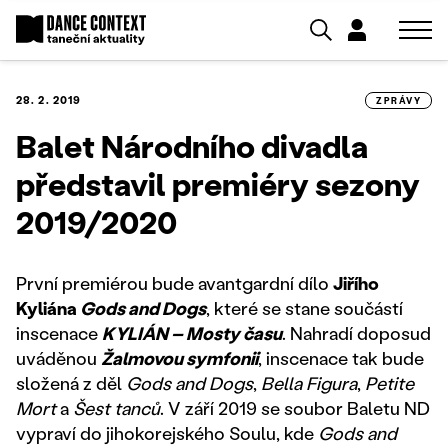
28. 2. 2019
ZPRÁVY
Balet Národního divadla
představil premiéry sezony
2019/2020
První premiérou bude avantgardní dílo
Jiřího
Kyliána
Gods and Dogs
, které se stane součástí
inscenace
KYLIÁN – Mosty času
. Nahradí doposud
uváděnou
Žalmovou symfonii
, inscenace tak bude
složená z děl
Gods and Dogs
,
Bella Figura
,
Petite
Mort
a
Šest tanců
. V září 2019 se soubor Baletu ND
vypraví do jihokorejského Soulu, kde
Gods and