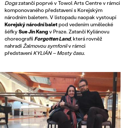
Dogs
zatančí poprvé v Towol Arts Centre v rámci
komponovaného představení s Korejským
národním baletem. V listopadu naopak vystoupí
Korejský národní balet
pod vedením umělecké
šéfky
Sue Jin Kang
v Praze. Zatančí Kyliánovu
choreografii
Forgotten Land
, která rovněž
nahradí
Žalmovou symfonii
v rámci
představení
KYLIÁN – Mosty času
.