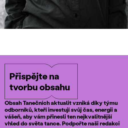
Přispějte na
tvorbu obsahu
Obsah Tanečních aktualit vzniká díky týmu
odborníků, kteří investují svůj čas, energii a
vášeň, aby vám přinesli ten nejkvalitnější
vhled do světa tance. Podpořte naši redakci