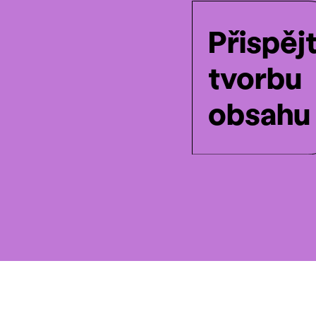
Přispěj
tvorbu
obsahu