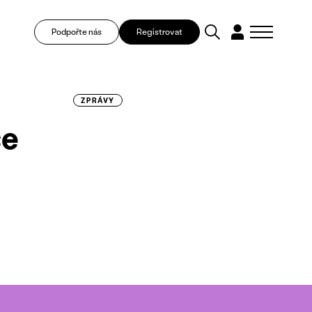
Podpořte nás
Registrovat
ZPRÁVY
še