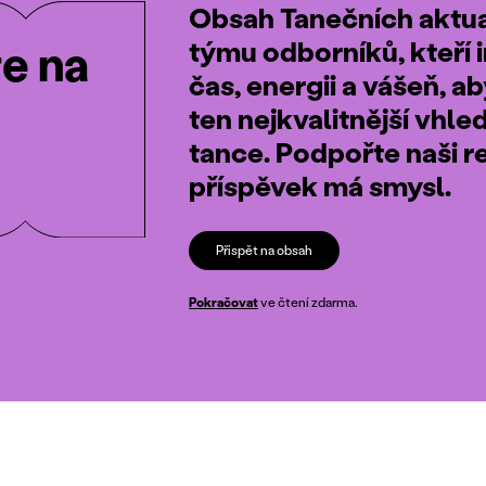
Obsah Tanečních aktual
týmu odborníků, kteří i
te na
čas, energii a vášeň, a
ten nejkvalitnější vhle
tance. Podpořte naši r
příspěvek má smysl.
Přispět na obsah
Pokračovat
ve čtení zdarma.