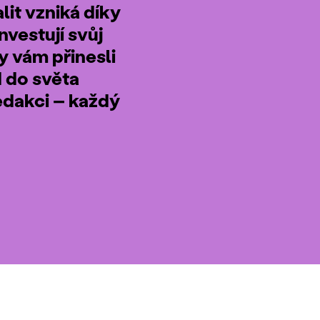
it vzniká díky
nvestují svůj
by vám přinesli
d do světa
edakci – každý