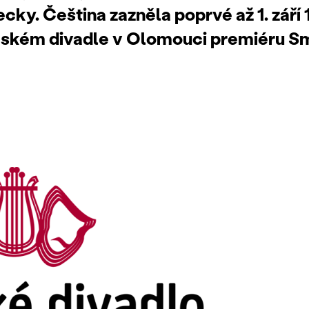
ky. Čeština zazněla poprvé až 1. září 
eském divadle v Olomouci premiéru S