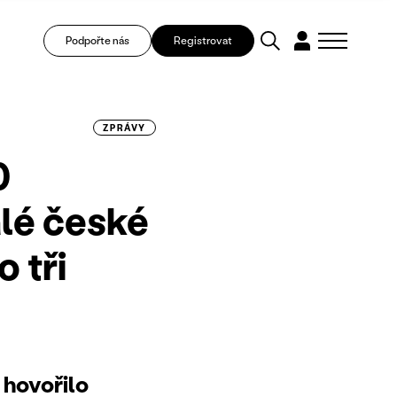
Podpořte nás
Registrovat
ZPRÁVY
0
álé české
 tři
 hovořilo