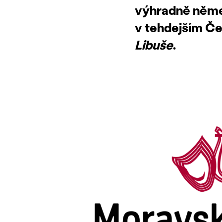
výhradně němec
v tehdejším Č
Libuše
.