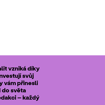
it vzniká díky
nvestují svůj
by vám přinesli
d do světa
edakci – každý