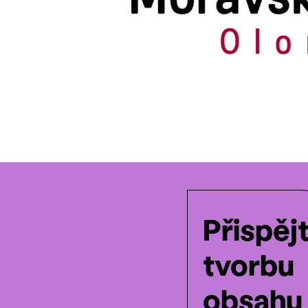
Přispěj
tvorbu
obsahu