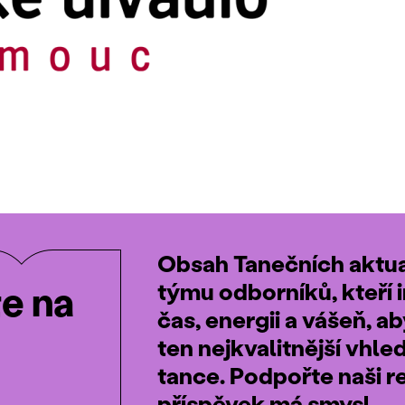
Obsah Tanečních aktual
týmu odborníků, kteří i
te na
čas, energii a vášeň, a
ten nejkvalitnější vhle
tance. Podpořte naši r
příspěvek má smysl.