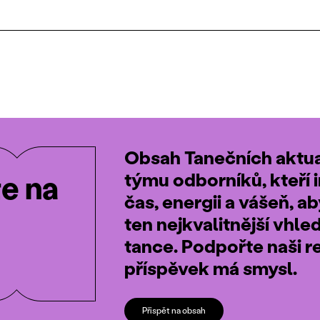
Obsah Tanečních aktual
týmu odborníků, kteří i
te na
čas, energii a vášeň, a
ten nejkvalitnější vhle
tance. Podpořte naši r
příspěvek má smysl.
Přispět na obsah