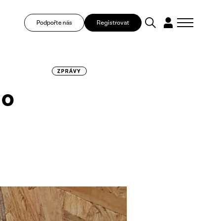
Podpořte nás
Registrovat
ZPRÁVY
 o