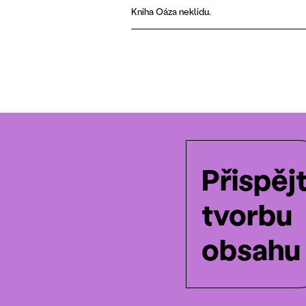
Kniha Oáza neklidu.
Přispěj
tvorbu
obsahu