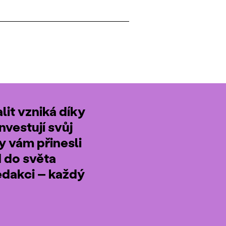
it vzniká díky
nvestují svůj
by vám přinesli
d do světa
edakci – každý