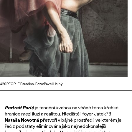
420PEOPLE Paradiso. Foto:Pavel Hejný
Portrait Parlé
je taneční úvahou na věčné téma křehké
hranice mezi iluzí a realitou. Hlediště i foyer Jatek78
Nataša Novotná
přetvoří v bájné prostředí, ve kterém je
řeč z podstaty eliminována jako nejnedokonalejší