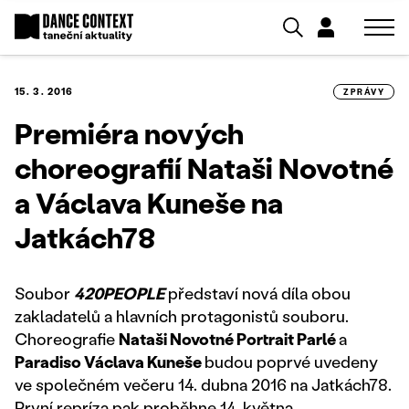
15. 3. 2016
ZPRÁVY
Premiéra nových
choreografií Nataši Novotné
a Václava Kuneše na
Jatkách78
Soubor
420PEOPLE
představí nová díla obou
zakladatelů a hlavních protagonistů souboru.
Choreografie
Nataši Novotné Portrait Parlé
a
Paradiso Václava Kuneše
budou poprvé uvedeny
ve společném večeru 14. dubna 2016 na Jatkách78.
První repríza pak proběhne 14. května.