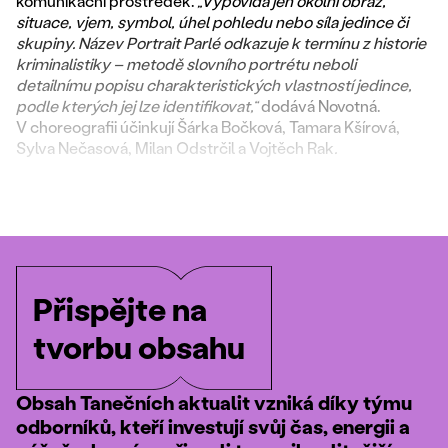
komunikační prostředek.
„Vypovídá jen okolní obraz,
situace, vjem, symbol, úhel pohledu nebo síla jedince či
skupiny. Název Portrait Parlé odkazuje k termínu z historie
kriminalistiky – metodě slovního portrétu neboli
detailnímu popisu charakteristických vlastností jedince,
podle kterých jej lze identifikovat,“
dodává Novotná.
V choreografii účinkují Šárka Bočková, Tamara Kšírová,
Sylva Nečasová, Milan Odstrčil a Vojtěch Rak
.
Přispějte na
tvorbu obsahu
Obsah Tanečních aktualit vzniká díky týmu
odborníků, kteří investují svůj čas, energii a