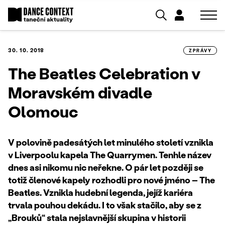
30. 10. 2018
ZPRÁVY
The Beatles Celebration v
Moravském divadle
Olomouc
V polovině padesátých let minulého století vznikla
v Liverpoolu kapela The Quarrymen. Tenhle název
dnes asi nikomu nic neřekne. O pár let později se
totiž členové kapely rozhodli pro nové jméno – The
Beatles. Vznikla hudební legenda, jejíž kariéra
trvala pouhou dekádu. I to však stačilo, aby se z
„Brouků“ stala nejslavnější skupina v historii