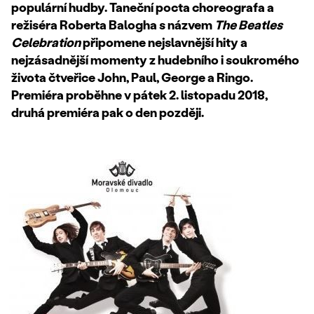
populární hudby. Taneční pocta choreografa a
režiséra Roberta Balogha s názvem
The Beatles
Celebration
připomene nejslavnější hity a
nejzásadnější momenty z hudebního i soukromého
života čtveřice John, Paul, George a Ringo.
Premiéra proběhne v pátek 2. listopadu 2018,
druhá premiéra pak o den později.