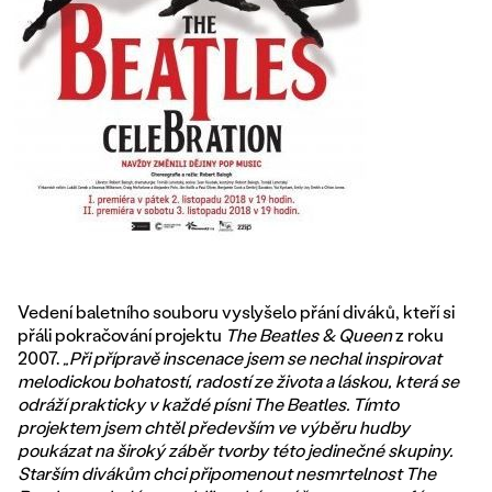
Vedení baletního souboru vyslyšelo přání diváků, kteří si
přáli pokračování projektu
The Beatles & Queen
z roku
2007.
„Při přípravě inscenace jsem se nechal inspirovat
melodickou bohatostí, radostí ze života a láskou, která se
odráží prakticky v každé písni The Beatles. Tímto
projektem jsem chtěl především ve výběru hudby
poukázat na široký záběr tvorby této jedinečné skupiny.
Starším divákům chci připomenout nesmrtelnost The