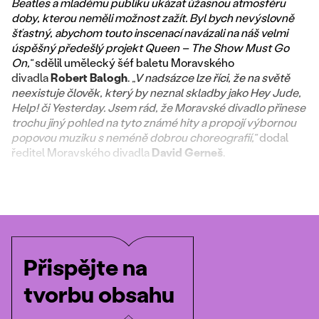
Beatles a mladému publiku ukázat úžasnou atmosféru
doby, kterou neměli možnost zažít. Byl bych nevýslovně
šťastný, abychom touto inscenací navázali na náš velmi
úspěšný předešlý projekt Queen – The Show Must Go
On,“
sdělil umělecký šéf baletu Moravského
divadla
Robert Balogh
.
„V nadsázce lze říci, že na světě
neexistuje člověk, který by neznal skladby jako Hey Jude,
Help! či Yesterday. Jsem rád, že Moravské divadlo přinese
trochu jiný pohled na tyto známé hity a propojí výbornou
popovou muziku s neméně dobrou choreografií,“
dodal
ředitel Moravského divadla
David Gerneš
.
Přispějte na
tvorbu obsahu