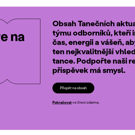
Obsah Tanečních aktual
týmu odborníků, kteří i
te na
čas, energii a vášeň, a
ten nejkvalitnější vhle
tance. Podpořte naši r
příspěvek má smysl.
Přispět na obsah
Pokračovat
ve čtení zdarma.