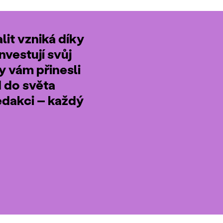
it vzniká díky
nvestují svůj
by vám přinesli
d do světa
edakci – každý