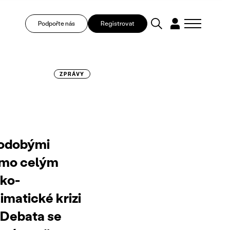
Podpořte nás
Registrovat
ZPRÁVY
hodobými
žmo celým
cko-
matické krizi
. Debata se