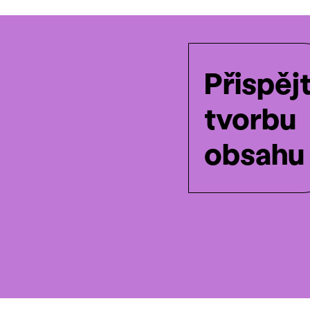
Přispěj
tvorbu
obsahu