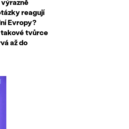
a výrazně
otázky reagují
dní Evropy?
í takové tvůrce
rvá až do