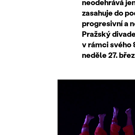
neodehrává jen 
zasahuje do po
progresivní a 
Pražský divade
v rámci svého 8
neděle 27. břez