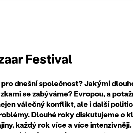
zaar Festival
i pro dnešní společnost? Jakými dlou
ázkami se zabýváme? Evropou, a pota
jen válečný konflikt, ale i další politi
oblémy. Dlouhé roky diskutujeme o kli
ajiny, každý rok více a více intenzivněji