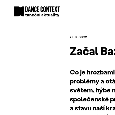
25. 3. 2022
Začal Ba
Co je hrozbam
problémy a ot
světem, hýbe ne
společenské pr
a stavu naší kr