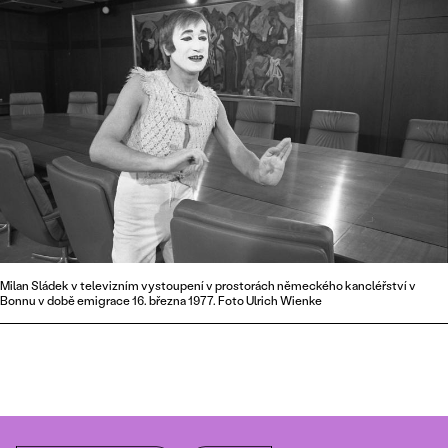
Milan Sládek v televizním vystoupení v prostorách německého kancléřství v
Bonnu v době emigrace 16. března 1977. Foto Ulrich Wienke