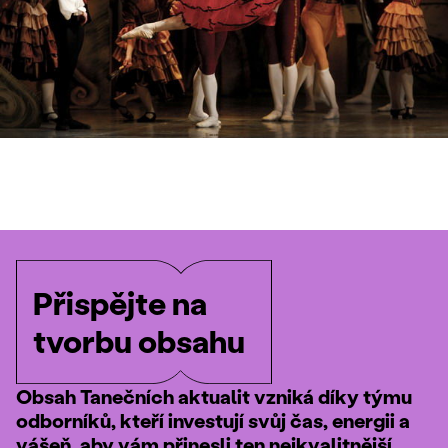
Přispějte na
tvorbu obsahu
Obsah Tanečních aktualit vzniká díky týmu
odborníků, kteří investují svůj čas, energii a
vášeň, aby vám přinesli ten nejkvalitnější