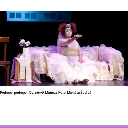
Perhaps, perhaps.. Quizás (G. Muñoz). Foto: Markéta Šedivá