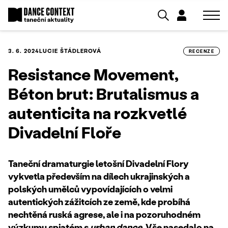
3. 6. 2024
LUCIE ŠTÁDLEROVÁ
RECENZE
Resistance Movement,
Béton brut: Brutalismus a
autenticita na rozkvetlé
Divadelní Floře
Taneční dramaturgie letošní Divadelní Flory
vykvetla především na dílech ukrajinských a
polských umělců vypovídajících o velmi
autentických zážitcích ze země, kde probíhá
nechtěná ruská agrese, ale i na pozoruhodném
výzkumu spjatém s
urban dance.
Vše nasedalo na