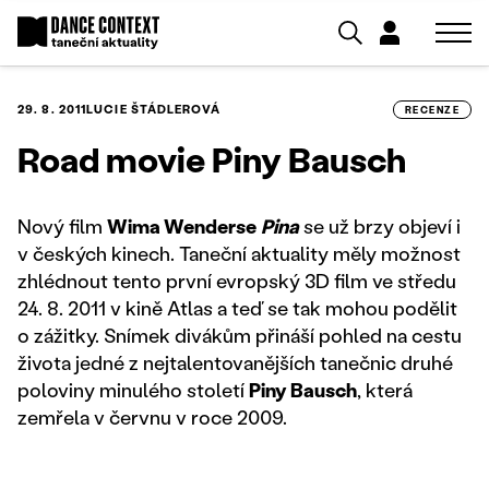
29. 8. 2011
LUCIE ŠTÁDLEROVÁ
RECENZE
Road movie Piny Bausch
Nový film
Wima Wenderse
Pina
se už brzy objeví i
v českých kinech. Taneční aktuality měly možnost
zhlédnout tento první evropský 3D film ve středu
24. 8. 2011 v kině Atlas a teď se tak mohou podělit
o zážitky. Snímek divákům přináší pohled na cestu
života jedné z nejtalentovanějších tanečnic druhé
poloviny minulého století
Piny Bausch
, která
zemřela v červnu v roce 2009.