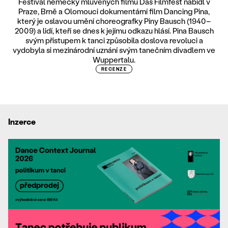
Festival německy mluvených filmů Das Filmfest nabídl v
Praze, Brně a Olomouci dokumentární film Dancing Pina,
který je oslavou umění choreografky Piny Bausch (1940–
2009) a lidí, kteří se dnes k jejímu odkazu hlásí. Pina Bausch
svým přístupem k tanci způsobila doslova revoluci a
vydobyla si mezinárodní uznání svým tanečním divadlem ve
Wuppertalu.
RECENZE
Inzerce