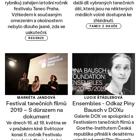
rybníku) zahájen letošní ročník
další díl vybraných tanečních
festivalu Tanec Praha.
děl, která jsou na některých
Vzhledem k současným
médiích volně dostupná ke
omezením a okolnostem
zhlédnutí.
nebylo dlouho jasné, zda se
TANEC Z GAUČE
uskuteční.
RECENZE
MARKÉTA JANDOVÁ
LUCIE ŠTÁDLEROVÁ
Festival tanečních filmů
Ensembles - Odkaz Piny
2019 – S důrazem na
Bausch v DOXu
dokument
Galerie DOX ve spolupráci s
Festivalem tanečních filmů a
Ve dnech 16. až 18. května se
Goethe-Institutem Česká
v pražském kině Světozor
republika přináší k desátému
konal 6. ročník Festivalu
výročí od smrti Piny Bausch...