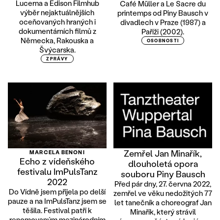
Lucerna a Edison Filmhub
Café Müller a Le Sacre du
výběr nejaktuálnějších
printemps od Piny Bausch v
oceňovaných hraných i
divadlech v Praze (1987) a
dokumentárních filmů z
Paříži (2002).
Německa, Rakouska a
OSOBNOSTI
Švýcarska.
ZPRÁVY
Zemřel Jan Minařík,
MARCELA BENONI
Echo z vídeňského
dlouholetá opora
festivalu ImPulsTanz
souboru Piny Bausch
2022
Před pár dny, 27. června 2022,
Do Vídně jsem přijela po delší
zemřel ve věku nedožitých 77
pauze a na ImPulsTanz jsem se
let tanečník a choreograf Jan
těšila. Festival patří k
Minařík, který strávil
renomovaným mezinárodním