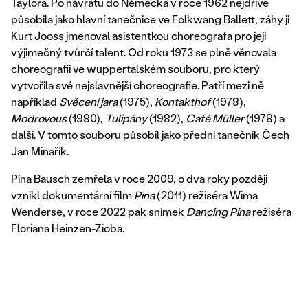
Taylora. Po návratu do Německa v roce 1962 nejdříve
působila jako hlavní tanečnice ve Folkwang Ballett, záhy ji
Kurt Jooss jmenoval asistentkou choreografa pro její
výjimečný tvůrčí talent. Od roku 1973 se plně věnovala
choreografii ve wuppertalském souboru, pro který
vytvořila své nejslavnější choreografie. Patří mezi ně
například
Svěcení jara
(1975),
Kontakthof
(1978),
Modrovous
(1980),
Tulipány
(1982),
Café Müller
(1978) a
další. V tomto souboru působil jako přední tanečník Čech
Jan Minařík.
Pina Bausch zemřela v roce 2009, o dva roky později
vznikl dokumentární film
Pina
(2011) režiséra Wima
Wenderse, v roce 2022 pak snímek
Dancing Pina
režiséra
Floriana Heinzen-Zioba.