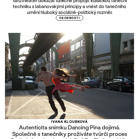
Tanztheater dokázal funkčně propojit klasickou taneční
techniku s labanovskými principy a vnést do tanečního
umění hluboký sociálně-politický rozměr.
OSOBNOSTI
IVANA KLOUBKOVÁ
Autenticita snímku Dancing Pina dojímá.
Společně s tanečníky prožíváte tvůrčí proces