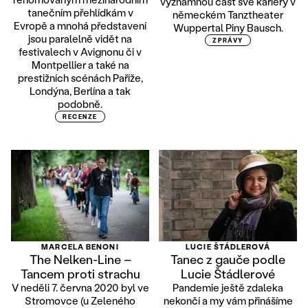
významnou část své kariéry v
tanečním přehlídkám v
německém Tanztheater
Evropě a mnohá představení
Wuppertal Piny Bausch.
jsou paralelně vidět na
ZPRÁVY
festivalech v Avignonu či v
Montpellier a také na
prestižních scénách Paříže,
Londýna, Berlína a tak
podobně.
RECENZE
MARCELA BENONI
LUCIE ŠTÁDLEROVÁ
The Nelken-Line –
Tanec z gauče podle
Tancem proti strachu
Lucie Štádlerové
V neděli 7. června 2020 byl ve
Pandemie ještě zdaleka
Stromovce (u Zeleného
nekončí a my vám přinášíme