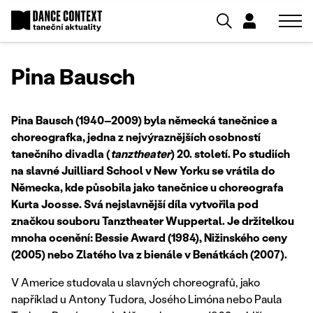
Pina Bausch
Pina Bausch (1940–2009) byla německá tanečnice a
choreografka, jedna z nejvýraznějších osobností
tanečního divadla (
tanztheater
) 20. století. Po studiích
na slavné Juilliard School v New Yorku se vrátila do
Německa, kde působila jako tanečnice u choreografa
Kurta Joosse. Svá nejslavnější díla vytvořila pod
značkou souboru Tanztheater Wuppertal. Je držitelkou
mnoha ocenění: Bessie Award (1984), Nižinského ceny
(2005) nebo Zlatého lva z bienále v Benátkách (2007).
V Americe studovala u slavných choreografů, jako
například u Antony Tudora, Josého Limóna nebo Paula