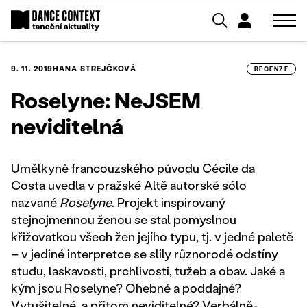
9. 11. 2019
HANA STREJČKOVÁ
RECENZE
Roselyne: NeJSEM
neviditelná
Umělkyně francouzského původu Cécile da
Costa uvedla v pražské Altě autorské sólo
nazvané
Roselyne
. Projekt inspirovaný
stejnojmennou ženou se stal pomyslnou
křižovatkou všech žen jejího typu, tj. v jedné paletě
– v jediné interpretce se slily různorodé odstíny
studu, laskavosti, prchlivosti, tužeb a obav. Jaké a
kým jsou Roselyne? Ohebné a poddajné?
Vytušitelné, a přitom neviditelné? Verbálně-