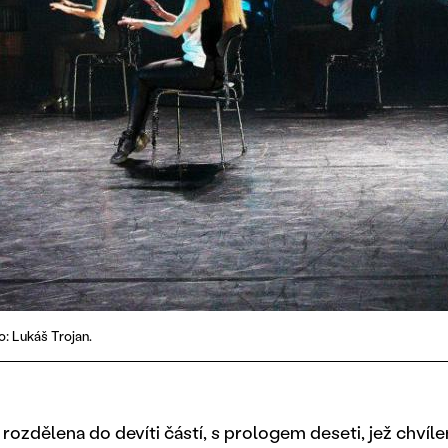
o: Lukáš Trojan.
rozdělena do devíti částí, s prologem deseti, jež chvíle