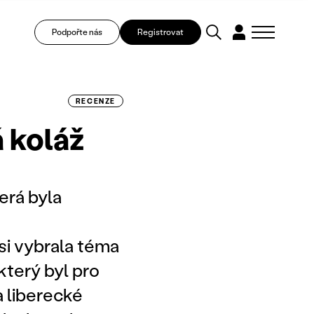
Podpořte nás
Registrovat
RECENZE
á koláž
erá byla
si vybrala téma
 který byl pro
 liberecké