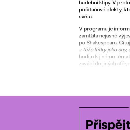
hudební klipy. V prol
počítačové efekty, kt
světa.
V programu je informa
zamlžila nejasné výje
po Shakespeara. Cit
z téže látky jako sny, 
hodilo k jinému téma
zavádí do jiných sfér,
Přispěj