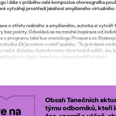
ogu i dále v průběhu celé kompozice choreografka použí
eré vytvářejí prostředí jakéhosi smyšleného virtuálníh
ce o střetu reálného a smyšleného, autorka si vytváří t
vy bez pointy. Odvolává se na mnohé inspirace od indické
uje v programu také kus monologu Prospera ze Shakes
a chvilka žití je ostrov v moři spánku…“
To je krásné mott
tu než k
Solarixu
. Autorka toho chce hodně sdělit, ale, 
 než kudy se vlastní taneční a výrazové sdělení ubírá.
Obsah Tanečních aktual
týmu odborníků, kteří i
te na
čas, energii a vášeň, a