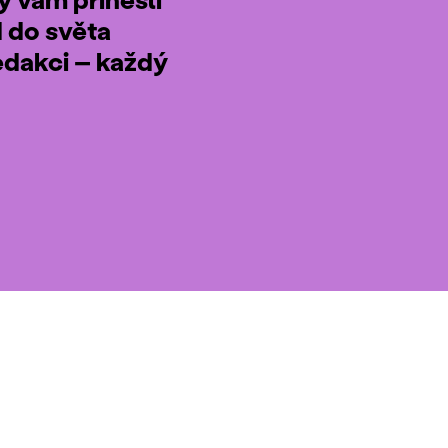
d do světa
edakci – každý