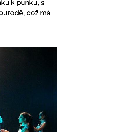
nku k punku, s
ourodě, což má