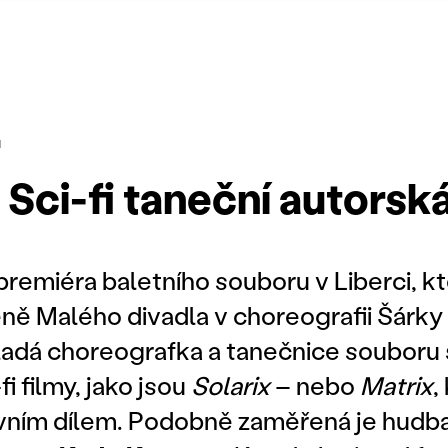
I
 Sci-fi taneční autorsk
 premiéra baletního souboru v Liberci, kt
ně Malého divadla v choreografii Šárky
adá choreografka a tanečnice souboru 
fi filmy, jako jsou
Solarix
– nebo
Matrix
,
vním dílem. Podobně zaměřená je hudba