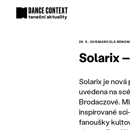
29. 5. 2015
MARCELA BENON
Solarix –
Solarix je nová
uvedena na scé
Brodaczové. Ml
inspirované sci-
fanoušky kulto