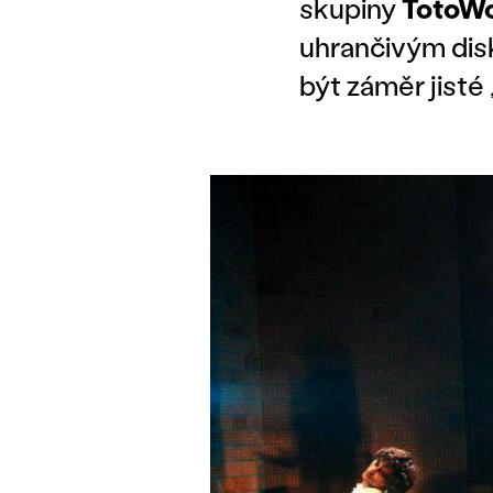
skupiny
TotoW
uhrančivým dis
být záměr jisté 