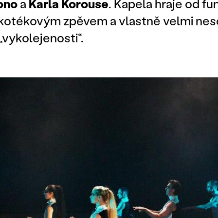
ono
a
Karla Korouse
. Kapela hraje od fu
kotékovým zpěvem a vlastně velmi nes
„vykolejenosti“.