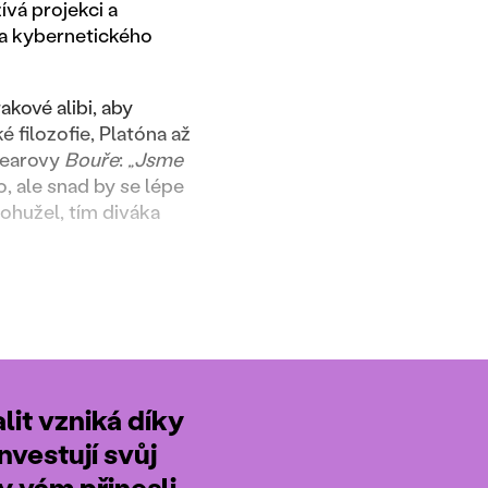
vá projekci a
o a kybernetického
akové alibi, aby
 filozofie, Platóna až
pearovy
Bouře
:
„Jsme
o, ale snad by se lépe
bohužel, tím diváka
it vzniká díky
nvestují svůj
by vám přinesli