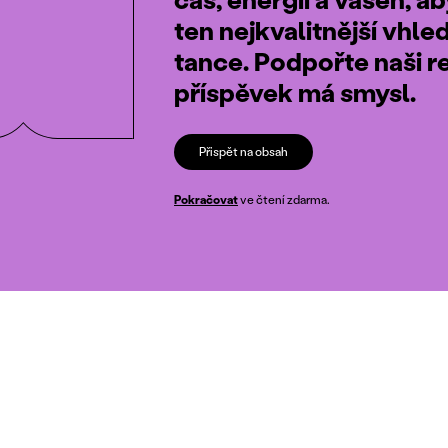
ten nejkvalitnější vhle
tance. Podpořte naši r
příspěvek má smysl.
Přispět na obsah
Pokračovat
ve čtení zdarma.