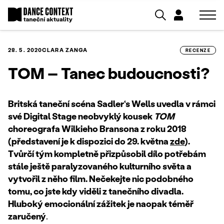
28. 5. 2020
CLARA ZANGA
RECENZE
TOM – Tanec budoucnosti?
Britská taneční scéna Sadler‘s Wells uvedla v rámci
své Digital Stage neobvyklý kousek
TOM
choreografa Wilkieho Bransona z roku 2018
(představení je k dispozici do 29. května
zde
).
Tvůrčí tým kompletně přizpůsobil dílo potřebám
stále ještě paralyzovaného kulturního světa a
vytvořil z něho film. Nečekejte nic podobného
tomu, co jste kdy viděli z tanečního divadla.
Hluboký emocionální zážitek je naopak téměř
zaručený
.