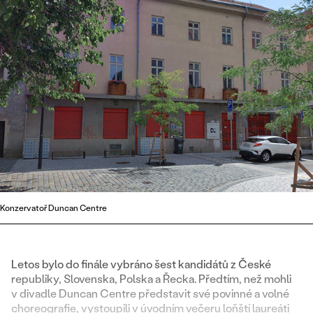
Konzervatoř Duncan Centre
Letos bylo do finále vybráno šest kandidátů z České
republiky, Slovenska, Polska a Řecka. Předtím, než mohli
v divadle Duncan Centre představit své povinné a volné
choreografie, vystoupili v úvodním večeru loňští laureáti