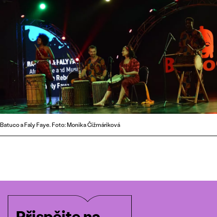
Batuco a Faly Faye. Foto: Monika Čižmáriková
Přispějte na