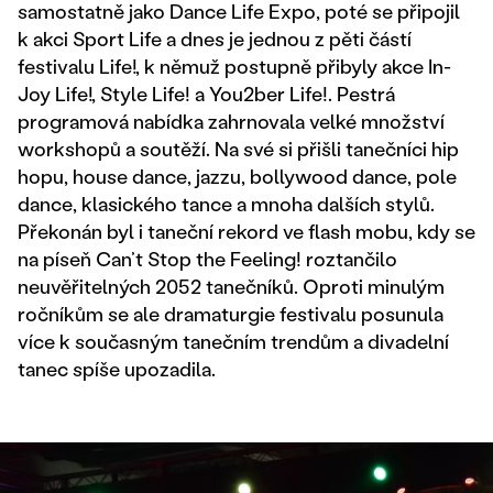
samostatně jako Dance Life Expo, poté se připojil
k akci Sport Life a dnes je jednou z pěti částí
festivalu Life!, k němuž postupně přibyly akce In-
Joy Life!, Style Life! a You2ber Life!. Pestrá
programová nabídka zahrnovala velké množství
workshopů a soutěží. Na své si přišli tanečníci hip
hopu, house dance, jazzu, bollywood dance, pole
dance, klasického tance a mnoha dalších stylů.
Překonán byl i taneční rekord ve flash mobu, kdy se
na píseň Can’t Stop the Feeling! roztančilo
neuvěřitelných 2052 tanečníků. Oproti minulým
ročníkům se ale dramaturgie festivalu posunula
více k současným tanečním trendům a divadelní
tanec spíše upozadila.