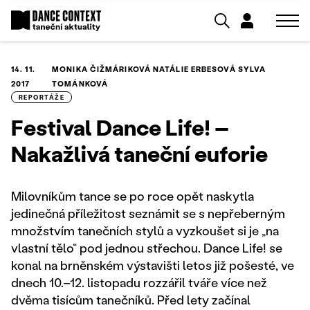
14. 11.
MONIKA ČIŽMÁRIKOVÁ
NATÁLIE ERBESOVÁ
SYLVA
2017
TOMÁNKOVÁ
REPORTÁŽE
Festival Dance Life! –
Nakažlivá taneční euforie
Milovníkům tance se po roce opět naskytla
jedinečná příležitost seznámit se s nepřeberným
množstvím tanečních stylů a vyzkoušet si je „na
vlastní tělo“ pod jednou střechou. Dance Life! se
konal na brněnském výstavišti letos již pošesté, ve
dnech 10.–12. listopadu rozzářil tváře více než
dvěma tisícům tanečníků. Před lety začínal