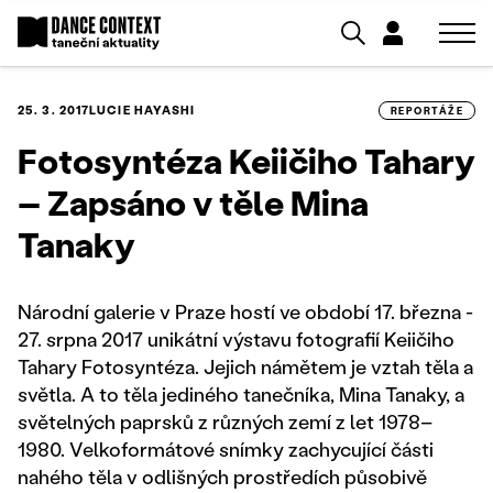
25. 3. 2017
LUCIE HAYASHI
REPORTÁŽE
Fotosyntéza Keiičiho Tahary
– Zapsáno v těle Mina
Tanaky
Národní galerie v Praze hostí ve období 17. března -
27. srpna 2017 unikátní výstavu fotografií Keiičiho
Tahary Fotosyntéza. Jejich námětem je vztah těla a
světla. A to těla jediného tanečníka, Mina Tanaky, a
světelných paprsků z různých zemí z let 1978–
1980. Velkoformátové snímky zachycující části
nahého těla v odlišných prostředích působivě