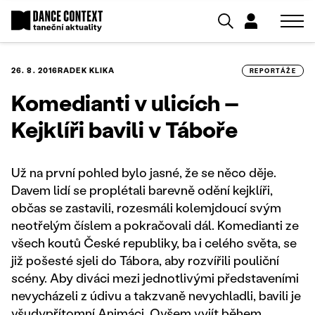
26. 8. 2016
RADEK KLIKA
REPORTÁŽE
Komedianti v ulicích –
Kejklíři bavili v Táboře
Už na první pohled bylo jasné, že se něco děje.
Davem lidí se proplétali barevně odění kejklíři,
občas se zastavili, rozesmáli kolemjdoucí svým
neotřelým číslem a pokračovali dál. Komedianti ze
všech koutů České republiky, ba i celého světa, se
již pošesté sjeli do Tábora, aby rozvířili pouliční
scény. Aby diváci mezi jednotlivými představeními
nevycházeli z údivu a takzvaně nevychladli, bavili je
všudypřítomní Animáci. Ovšem vyjít během