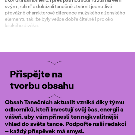
svým „rolím“ a dokázali tanečně ztvárnit jednotlivé
převážně charakterové diference mužského a ženského
elementu tak, že byly velice dobře čitelné i pro oko
laického diváka.
Přispějte na
tvorbu obsahu
Obsah Tanečních aktualit vzniká díky týmu
odborníků, kteří investují svůj čas, energii a
vášeň, aby vám přinesli ten nejkvalitnější
vhled do světa tance. Podpořte naši redakci
– každý příspěvek má smysl.