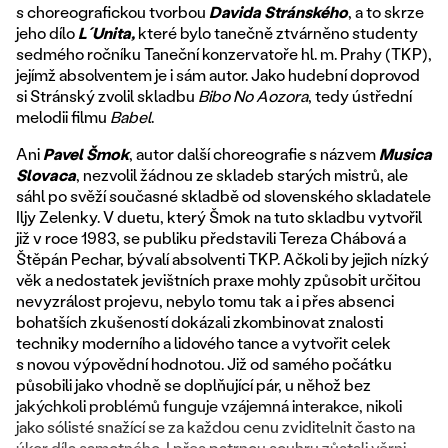
s choreografickou tvorbou
Davida Stránského
, a to skrze
jeho dílo
L´Unita,
které bylo tanečně ztvárněno studenty
sedmého ročníku Taneční konzervatoře hl. m. Prahy (TKP),
jejímž absolventem je i sám autor. Jako hudební doprovod
si Stránský zvolil skladbu
Bibo No Aozora
, tedy ústřední
melodii filmu
Babel
.
Ani
Pavel Šmok
, autor další choreografie s názvem
Musica
Slovaca
, nezvolil žádnou ze skladeb starých mistrů, ale
sáhl po svěží současné skladbě od slovenského skladatele
Iljy Zelenky. V duetu, který Šmok na tuto skladbu vytvořil
již v roce 1983, se publiku představili Tereza Chábová a
Štěpán Pechar, bývalí absolventi TKP. Ačkoli by jejich nízký
věk a nedostatek jevištních praxe mohly způsobit určitou
nevyzrálost projevu, nebylo tomu tak a i přes absenci
bohatších zkušeností dokázali zkombinovat znalosti
techniky moderního a lidového tance a vytvořit celek
s novou výpovědní hodnotou. Již od samého počátku
působili jako vhodně se doplňující pár, u něhož bez
jakýchkoli problémů funguje vzájemná interakce, nikoli
jako sólisté snažící se za každou cenu zviditelnit často na
úkor díla samotného. I přes patrnou souhru zůstali věrni