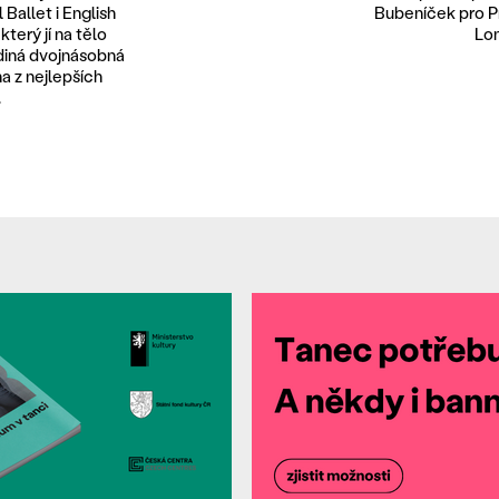
Ballet i English
Bubeníček pro P
terý jí na tělo
Lon
ediná dvojnásobná
a z nejlepších
.