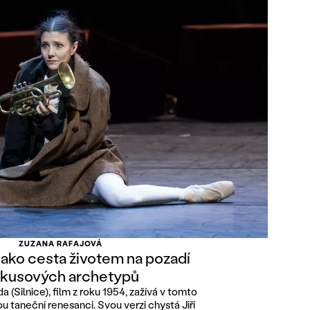
ZUZANA RAFAJOVÁ
jako cesta životem na pozadí
rkusových archetypů
da (Silnice), film z roku 1954, zažívá v tomto
u taneční renesanci. Svou verzi chystá Jiří