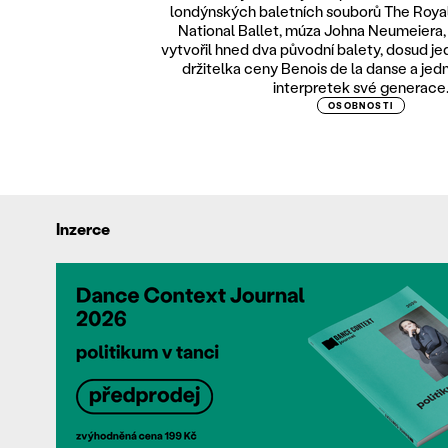
londýnských baletních souborů The Royal 
National Ballet, múza Johna Neumeiera, k
vytvořil hned dva původní balety, dosud j
držitelka ceny Benois de la danse a jedn
interpretek své generace
OSOBNOSTI
Inzerce