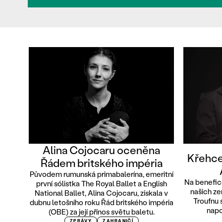
Alina Cojocaru oceněna
Křehce
Řádem britského impéria
Původem rumunská primabalerína, emeritní
Na benefic
první sólistka The Royal Ballet a English
našich ze
National Ballet, Alina Cojocaru, získala v
Troufnu 
dubnu letošního roku Řád britského impéria
napo
(OBE) za její přínos světu baletu.
ZPRÁVY
ZAHRANIČÍ