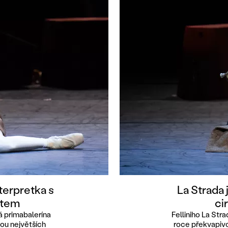
terpretka s
La Strada 
atem
ci
á primabalerína
Felliniho La Stra
bou největších
roce překvapivo