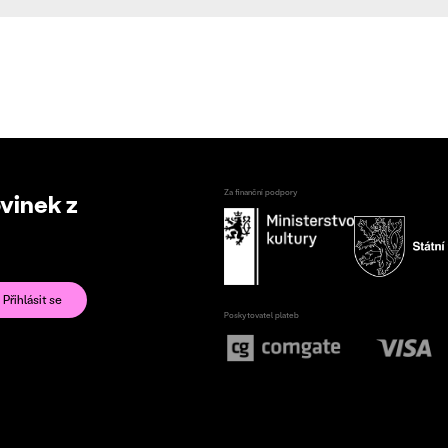
Za finanční podpory
ovinek z
Poskytovatel plateb