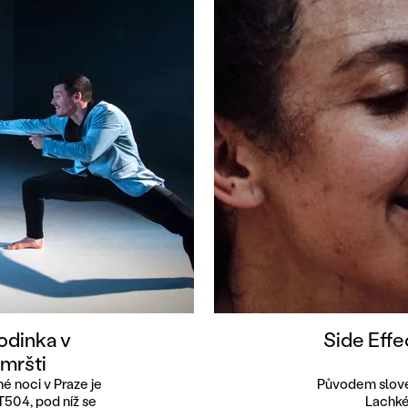
rodinka v
Side Effe
mršti
é noci v Praze je
Původem slove
504, pod níž se
Lachkéh