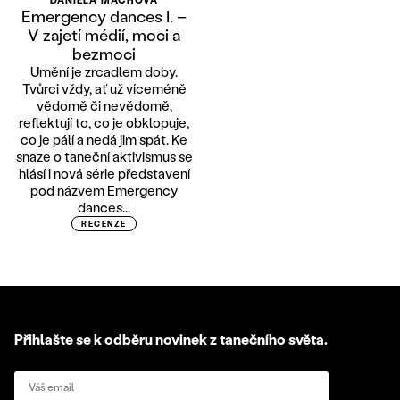
Emergency dances I. –
V zajetí médií, moci a
bezmoci
Umění je zrcadlem doby.
Tvůrci vždy, ať už víceméně
vědomě či nevědomě,
reflektují to, co je obklopuje,
co je pálí a nedá jim spát. Ke
snaze o taneční aktivismus se
hlásí i nová série představení
pod názvem Emergency
dances...
RECENZE
Přihlašte se k odběru novinek z tanečního světa.