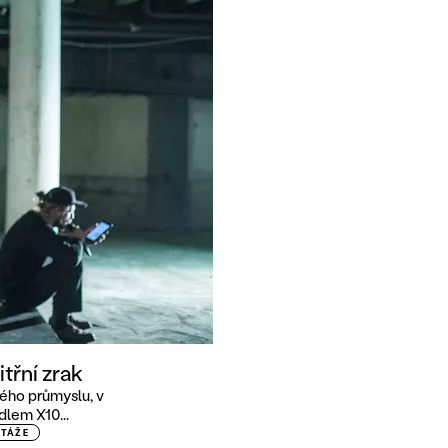
třní zrak
ého průmyslu, v
lem X10...
RTÁŽE