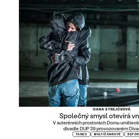
HANA STREJČKOVÁ
Společný smysl otevírá vni
V suterénních prostorách Domu uměleck
divadle DUP 39 provozovaném Divad
TANEC
MULTIŽÁNROVÉ
REPO