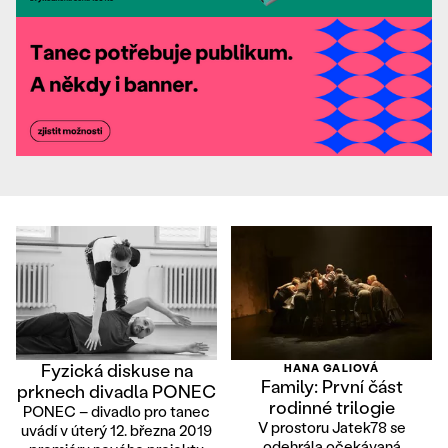
Fyzická diskuse na
HANA GALIOVÁ
Family: První část
prknech divadla PONEC
rodinné trilogie
PONEC – divadlo pro tanec
V prostoru Jatek78 se
uvádí v úterý 12. března 2019
odehrála očekávaná