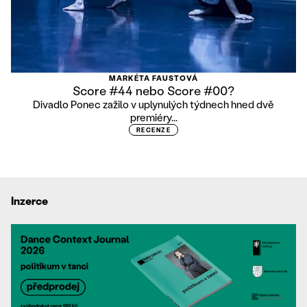
MARKÉTA FAUSTOVÁ
Score #44 nebo Score #00?
Divadlo Ponec zažilo v uplynulých týdnech hned dvě
premiéry...
RECENZE
Inzerce