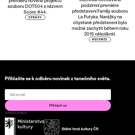
premiéru nového projektu
podzimní premiéra
souboru DOT504 s názvem
představení Family souboru
Score #44.
La Putyka. Narážky na
ZPRÁVY
chystané představení bylo
možné zachytit během roku
2015 několikrát.
RECENZE
Přihlašte se k odběru novinek z tanečního světa.
Za finanční podpory