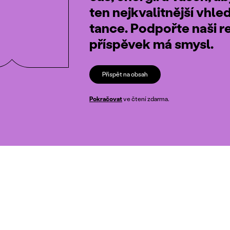
ten nejkvalitnější vhle
tance. Podpořte naši r
příspěvek má smysl.
Přispět na obsah
Pokračovat
ve čtení zdarma.