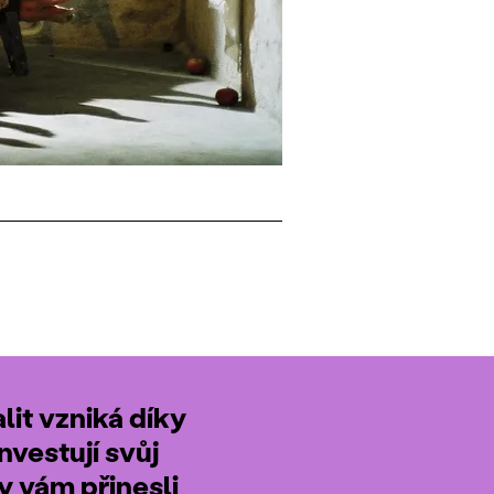
it vzniká díky
nvestují svůj
by vám přinesli