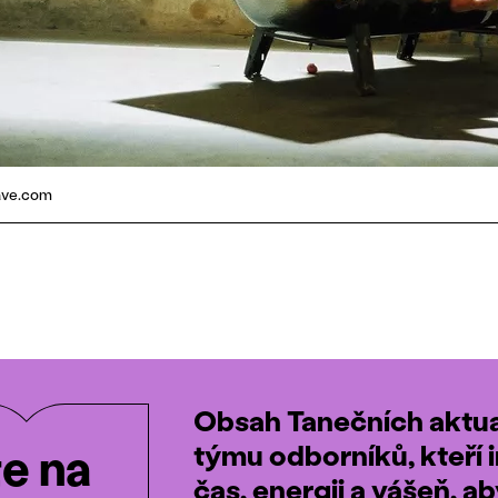
cave.com
Obsah Tanečních aktual
týmu odborníků, kteří i
te na
čas, energii a vášeň, a