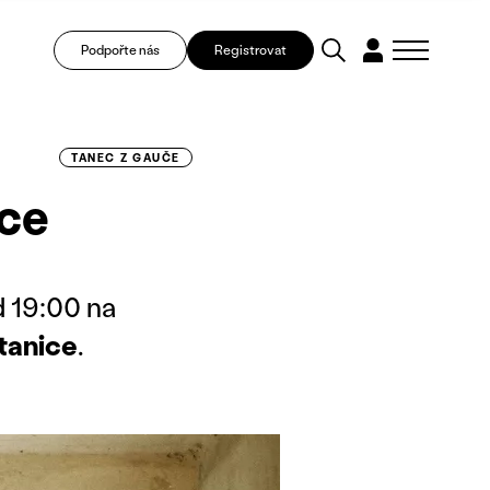
Podpořte nás
Registrovat
TANEC Z GAUČE
ice
d 19:00 na
tanice
.