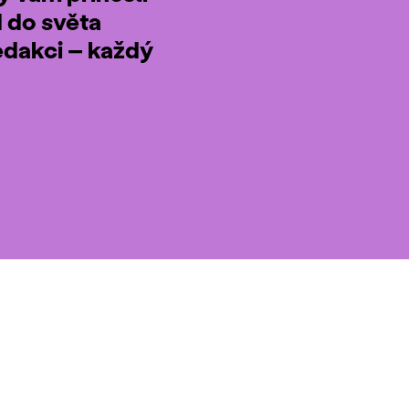
d do světa
edakci – každý