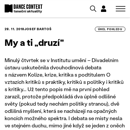
28. 11. 2018
JOSEF BARTOŠ
ÚHEL POHLEDU
My a ti „druzí"
Minulý čtvrtek se v Institutu umění – Divadelním
ústavu uskutečnila dvouhodinová debata
s názvem Kolize, krize, kritika s podtitulem O
vztazích kritiků s praktiky, kritiků s politiky i kritiků
s kritiky... Už tento popis mě na první pohled
zarazil, protože předpokládá dva úplně odlišné
světy (pokud tedy nechám politiky stranou), dvě
odlišná myšlení, která se nacházejí na opačných
koncích možného spektra. I debata se místy nesla
ve stejném duchu, mimo jiné když se jeden z oněch