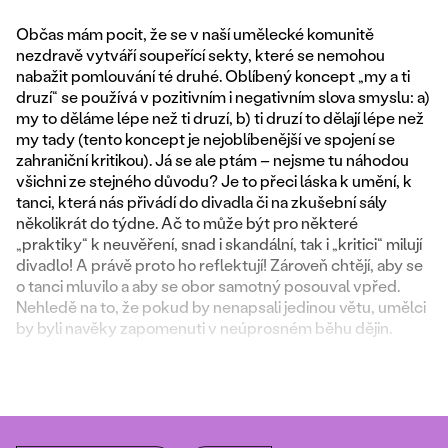
Občas mám pocit, že se v naší umělecké komunitě
nezdravě vytváří soupeřící sekty, které se nemohou
nabažit pomlouvání té druhé. Oblíbený koncept „my a ti
druzí“ se používá v pozitivním i negativním slova smyslu: a)
my to děláme lépe než ti druzí, b) ti druzí to dělají lépe než
my tady (tento koncept je nejoblíbenější ve spojení se
zahraniční kritikou). Já se ale ptám – nejsme tu náhodou
všichni ze stejného důvodu? Je to přeci láska k umění, k
tanci, která nás přivádí do divadla či na zkušební sály
několikrát do týdne. Ač to může být pro některé
„praktiky“ k neuvěření, snad i skandální, tak i „kritici“ milují
divadlo! A právě proto ho reflektují! Zároveň chtějí, aby se
o tanci mluvilo a aby se obor samotný posouval vpřed.
Nehledě na to, že pokud by nenapsali jedinou větu, umělci
by byli navěky zapomenuti v neúprosném běhu dějin.